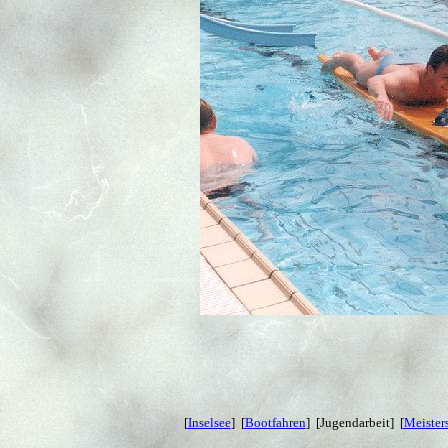
[
Inselsee
] [
Bootfahren
] [Jugendarbeit] [
Meister