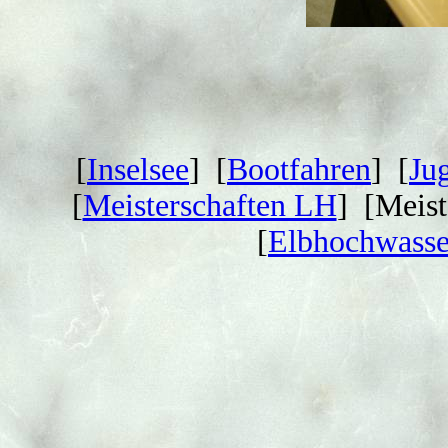
[
Inselsee
] [
Bootfahren
] [
Ju
[
Meisterschaften LH
]
[Meis
[
Elbhochwasse