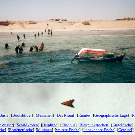
Basis
] [
Bootsbilder
] [
Menschen
] [
Das Ritual
] [
Rambo
] [
Geographische Lage
] [
R
 Wasser
] [
Schildkröten
] [
Delphine
] [
Oktopus
] [
Blaupunktrochen
] [
Kugelfische
] 
che
] [
Rotfeuerfische
] [
Muränen
] [
weitere Fische
] [
unbekannte Fische
] [
Gewusel
]