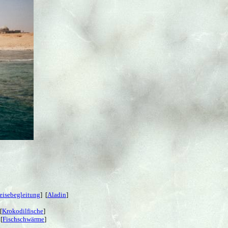
eisebegleitung
] [
Aladin
]
[
Krokodilfische
]
 [
Fischschwärme
]